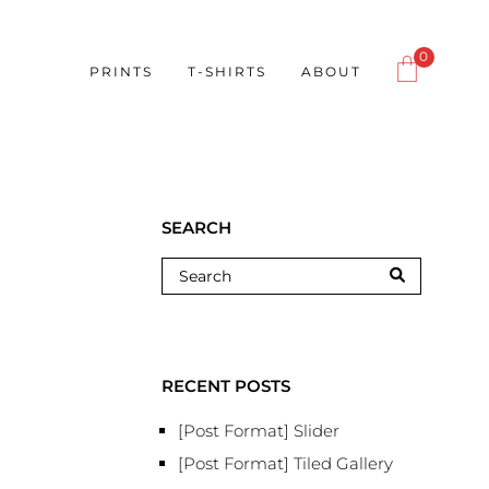
0
PRINTS
T-SHIRTS
ABOUT
SEARCH
RECENT POSTS
[Post Format] Slider
[Post Format] Tiled Gallery