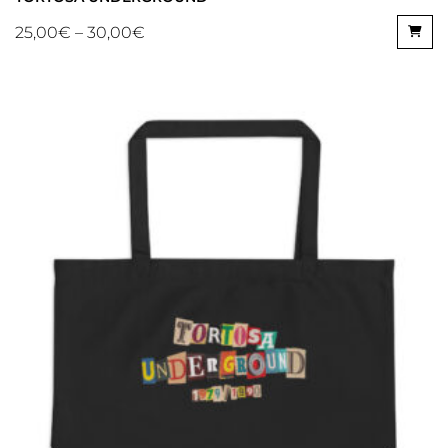
25,00
€
–
30,00
€