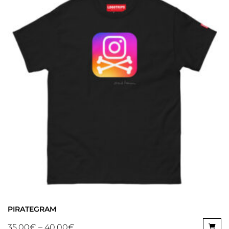
PIRATEGRAM
35,00
€
–
40,00
€