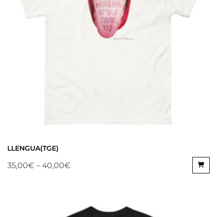
LLENGUA(TGE)
35,00
€
–
40,00
€