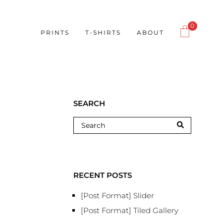
0
PRINTS
T-SHIRTS
ABOUT
SEARCH
RECENT POSTS
[Post Format] Slider
[Post Format] Tiled Gallery