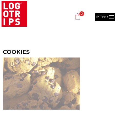
0
MENU
COOKIES