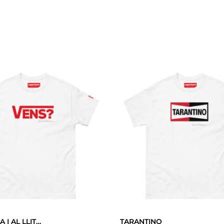
A I AL LLIT…
TARANTINO